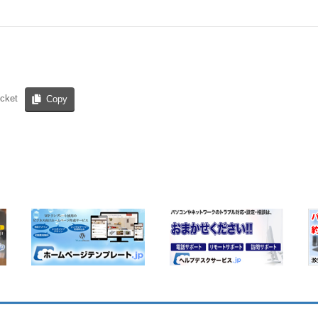
cket
Copy